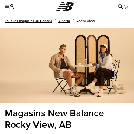
Reche
Toggle Header Menu
/
/
Tous les magasins au Canada
Alberta
Rocky View
Magasins New Balance
Rocky View, AB