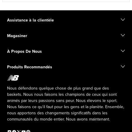
Assistance à la clientèle
Communiquez avec nous
Magasiner
Commencer un retour
Suivez votre commande
Trouver un magasin
Guide des pointures
À Propos De Nous
Cartes-cadeaux numériques
FAQ
Informations d'expédition
Notre Mission
Exclusions de vente
Produits Recommandés
Leadership Responsable
Fondation New Balance
Programme d’affiliation
Relations publiques
Productos falsificados
The TRACK at New Balance
Nous défendons quelque chose de plus grand que des
Press box
baskets. Nous nous faisons les champions de ceux qui sont
animés par leurs passions sans peur. Nous élevons le sport.
Nous faisons ce qu'il faut pour les gens et la planète. Ensemble,
nous apportons des changements significatifs dans les
communautés du monde entier. Nous avons maintenant.