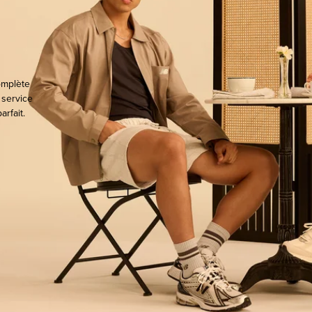
omplète
 service
rfait.
ocate.