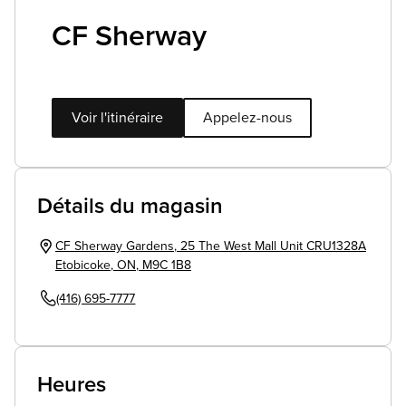
CF Sherway
Voir l'itinéraire
Appelez-nous
Détails du magasin
CF Sherway Gardens
,
25 The West Mall Unit CRU1328A
Etobicoke
,
ON
,
M9C 1B8
(416) 695-7777
Heures