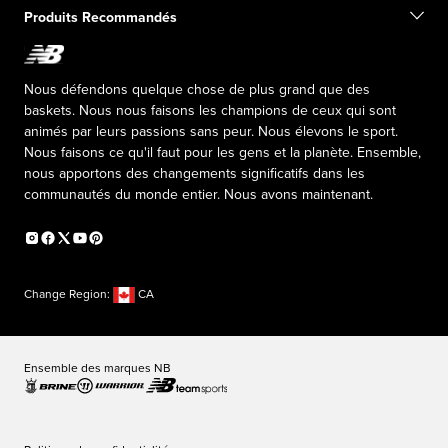
Notre Mission
Exclusions de vente
Produits Recommandés
Leadership Responsable
Fondation New Balance
Programme d’affiliation
Relations publiques
Productos falsificados
The TRACK at New Balance
Nous défendons quelque chose de plus grand que des
Press box
baskets. Nous nous faisons les champions de ceux qui sont
animés par leurs passions sans peur. Nous élevons le sport.
Nous faisons ce qu'il faut pour les gens et la planète. Ensemble,
nous apportons des changements significatifs dans les
communautés du monde entier. Nous avons maintenant.
Change Region:
CA
Ensemble des marques NB