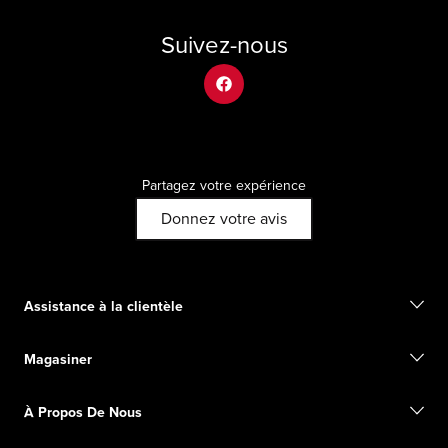
Suivez-nous
facebook
Partagez votre expérience
Donnez votre avis
Assistance à la clientèle
Communiquez avec nous
Magasiner
Commencer un retour
Suivez votre commande
Trouver un magasin
Guide des pointures
À Propos De Nous
Cartes-cadeaux numériques
FAQ
Informations d'expédition