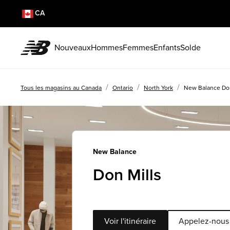
CA
Nouveaux
Hommes
Femmes
Enfants
Solde
/
/
/
Tous les magasins au Canada
Ontario
North York
New Balance Don
New Balance
Don Mills
Voir l'itinéraire
Appelez-nous