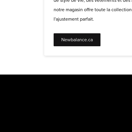
de style de vie, des vêtements et des 
notre magasin offre toute la collectio
l'ajustement parfait.
Newbalance.ca