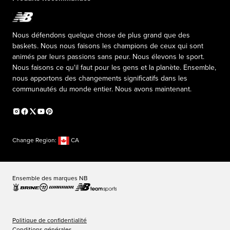
Leadership Responsable
Fondation New Balance
Programme d’affiliation
Relations publiques
Productos falsificados
The TRACK at New Balance
Nous défendons quelque chose de plus grand que des
Press box
baskets. Nous nous faisons les champions de ceux qui sont
animés par leurs passions sans peur. Nous élevons le sport.
Nous faisons ce qu'il faut pour les gens et la planète. Ensemble,
nous apportons des changements significatifs dans les
communautés du monde entier. Nous avons maintenant.
Change Region:
CA
Ensemble des marques NB
Politique de confidentialité