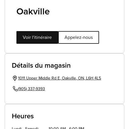
Oakville
Voir l'itinéraire
Appelez-nous
Détails du magasin
1011 Upper Middle Rd E
,
Oakville
,
ON
,
L6H 4L5
(905) 337-9393
Heures