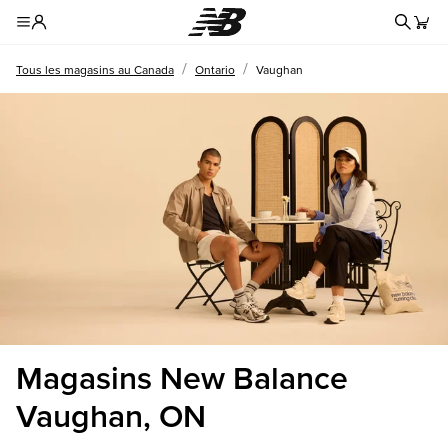
Reche
Toggle Header Menu
/
/
Tous les magasins au Canada
Ontario
Vaughan
Magasins New Balance
Vaughan, ON