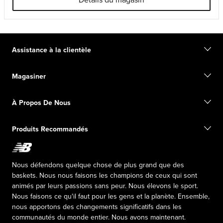
Détails du magasin
Assistance à la clientèle
Communiquez avec nous
Magasiner
Commencer un retour
Suivez votre commande
Trouver un magasin
Guide des pointures
À Propos De Nous
Cartes-cadeaux numériques
FAQ
Informations d'expédition
Notre Mission
Exclusions de vente
Produits Recommandés
Leadership Responsable
Fondation New Balance
Programme d’affiliation
Relations publiques
Productos falsificados
The TRACK at New Balance
Nous défendons quelque chose de plus grand que des
Press box
baskets. Nous nous faisons les champions de ceux qui sont
animés par leurs passions sans peur. Nous élevons le sport.
Nous faisons ce qu'il faut pour les gens et la planète. Ensemble,
nous apportons des changements significatifs dans les
communautés du monde entier. Nous avons maintenant.