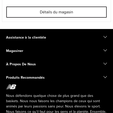
Détails du magasin
Assistance à la clientèle
Communiquez avec nous
Magasiner
Commencer un retour
Suivez votre commande
Trouver un magasin
Guide des pointures
À Propos De Nous
Cartes-cadeaux numériques
FAQ
Informations d'expédition
Notre Mission
Exclusions de vente
Produits Recommandés
Leadership Responsable
Fondation New Balance
Programme d’affiliation
Relations publiques
Productos falsificados
The TRACK at New Balance
Nous défendons quelque chose de plus grand que des
Press box
baskets. Nous nous faisons les champions de ceux qui sont
animés par leurs passions sans peur. Nous élevons le sport.
Nous faisons ce qu'il faut pour les gens et la planète. Ensemble,