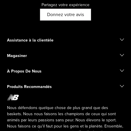
Partagez votre expérience
Donnez votre avis
Assistance à la clientèle
Communiquez avec nous
Magasiner
Commencer un retour
Suivez votre commande
Trouver un magasin
Guide des pointures
À Propos De Nous
Cartes-cadeaux numériques
FAQ
Informations d'expédition
Notre Mission
Exclusions de vente
Produits Recommandés
Leadership Responsable
Fondation New Balance
Programme d’affiliation
Relations publiques
Productos falsificados
The TRACK at New Balance
Nous défendons quelque chose de plus grand que des
Press box
baskets. Nous nous faisons les champions de ceux qui sont
animés par leurs passions sans peur. Nous élevons le sport.
Nous faisons ce qu'il faut pour les gens et la planète. Ensemble,